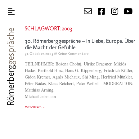
SCHLAGWORT: 2003
30. Römerberggespräche – In Liebe, Europa. Über
die Macht der Gefühle
31. Oktober, 2003
Keine Kommentare
TEILNEHMER: Bożena Chołuj, Ulrike Draesner, Miklós
Hadas, Berthold Hinz, Hans G. Kippenberg, Friedrich Kittler,
Gidon Kremer, Agnès Michaux, Shi Ming, Herfried Münkler,
Péter Nádas, Klaus Reichert, Peter Weibel – MODERATION:
Matthias Arning,
Michael Jeismann
Weiterlesen »