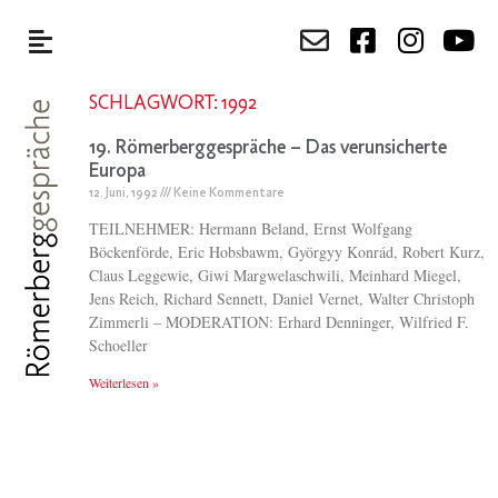
SCHLAGWORT: 1992
19. Römerberggespräche – Das verunsicherte
Europa
12. Juni, 1992
Keine Kommentare
TEILNEHMER: Hermann Beland, Ernst Wolfgang
Böckenförde, Eric Hobsbawm, Györgyy Konrád, Robert Kurz,
Claus Leggewie, Giwi Margwelaschwili, Meinhard Miegel,
Jens Reich, Richard Sennett, Daniel Vernet, Walter Christoph
Zimmerli – MODERATION: Erhard Denninger, Wilfried F.
Schoeller
Weiterlesen »